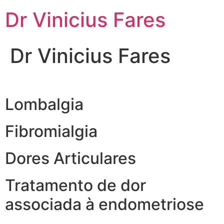
Ir
Dr Vinicius Fares
para
o
conteúdo
Dr Vinicius Fares
Lombalgia
Fibromialgia
Dores Articulares
Tratamento de dor
associada à endometriose