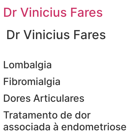
Ir
Dr Vinicius Fares
para
o
conteúdo
Dr Vinicius Fares
Lombalgia
Fibromialgia
Dores Articulares
Tratamento de dor
associada à endometriose