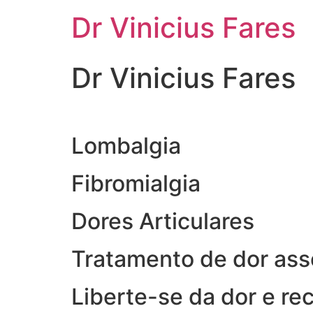
Ir
Dr Vinicius Fares
para
o
conteúdo
Dr Vinicius Fares
Lombalgia
Fibromialgia
Dores Articulares
Tratamento de dor ass
Liberte-se da dor e re