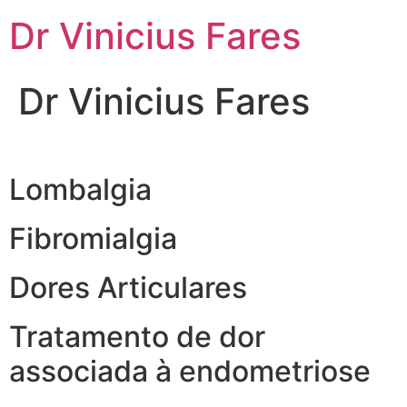
Ir
Dr Vinicius Fares
para
o
conteúdo
Dr Vinicius Fares
Lombalgia
Fibromialgia
Dores Articulares
Tratamento de dor
associada à endometriose