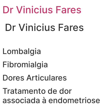
Ir
Dr Vinicius Fares
para
o
conteúdo
Dr Vinicius Fares
Lombalgia
Fibromialgia
Dores Articulares
Tratamento de dor
associada à endometriose