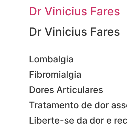
Ir
Dr Vinicius Fares
para
o
conteúdo
Dr Vinicius Fares
Lombalgia
Fibromialgia
Dores Articulares
Tratamento de dor ass
Liberte-se da dor e re