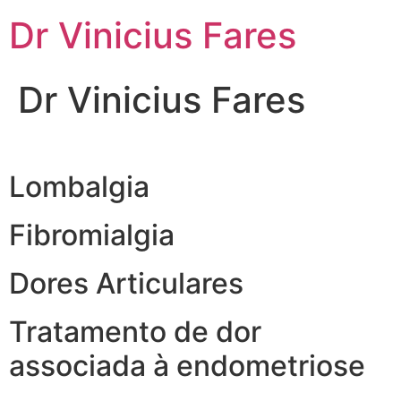
Ir
Dr Vinicius Fares
para
o
conteúdo
Dr Vinicius Fares
Lombalgia
Fibromialgia
Dores Articulares
Tratamento de dor
associada à endometriose