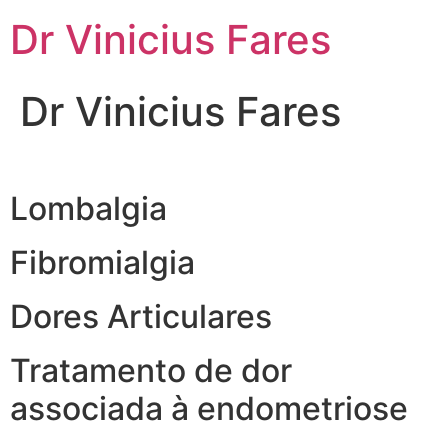
Ir
Dr Vinicius Fares
para
o
conteúdo
Dr Vinicius Fares
Lombalgia
Fibromialgia
Dores Articulares
Tratamento de dor
associada à endometriose