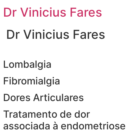
Ir
Dr Vinicius Fares
para
o
conteúdo
Dr Vinicius Fares
Lombalgia
Fibromialgia
Dores Articulares
Tratamento de dor
associada à endometriose