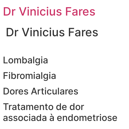
Ir
Dr Vinicius Fares
para
o
conteúdo
Dr Vinicius Fares
Lombalgia
Fibromialgia
Dores Articulares
Tratamento de dor
associada à endometriose