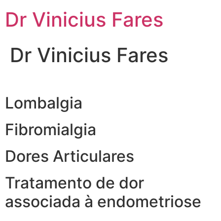
Ir
Dr Vinicius Fares
para
o
conteúdo
Dr Vinicius Fares
Lombalgia
Fibromialgia
Dores Articulares
Tratamento de dor
associada à endometriose