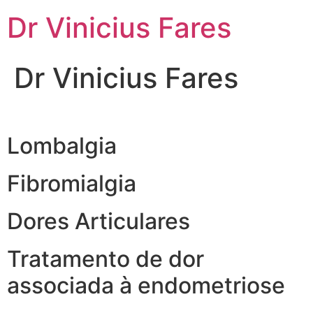
Ir
Dr Vinicius Fares
para
o
conteúdo
Dr Vinicius Fares
Lombalgia
Fibromialgia
Dores Articulares
Tratamento de dor
associada à endometriose