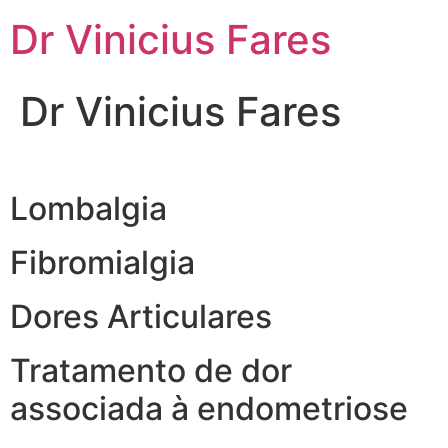
Ir
Dr Vinicius Fares
para
o
conteúdo
Dr Vinicius Fares
Lombalgia
Fibromialgia
Dores Articulares
Tratamento de dor
associada à endometriose