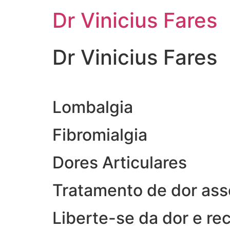
Ir
Dr Vinicius Fares
para
o
conteúdo
Dr Vinicius Fares
Lombalgia
Fibromialgia
Dores Articulares
Tratamento de dor ass
Liberte-se da dor e re