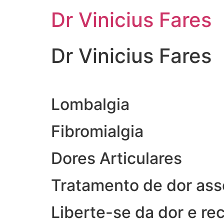
Ir
Dr Vinicius Fares
para
o
conteúdo
Dr Vinicius Fares
Lombalgia
Fibromialgia
Dores Articulares
Tratamento de dor ass
Liberte-se da dor e re