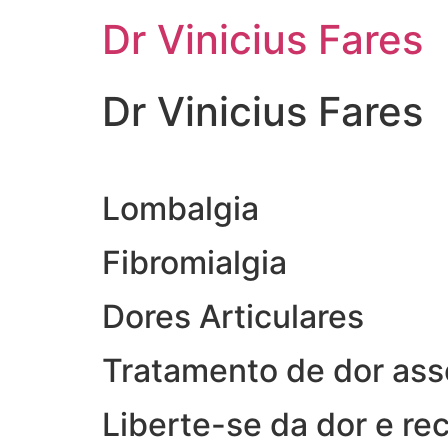
Ir
Dr Vinicius Fares
para
o
conteúdo
Dr Vinicius Fares
Lombalgia
Fibromialgia
Dores Articulares
Tratamento de dor ass
Liberte-se da dor e re