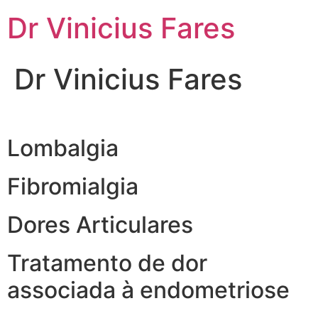
Ir
Dr Vinicius Fares
para
o
conteúdo
Dr Vinicius Fares
Lombalgia
Fibromialgia
Dores Articulares
Tratamento de dor
associada à endometriose