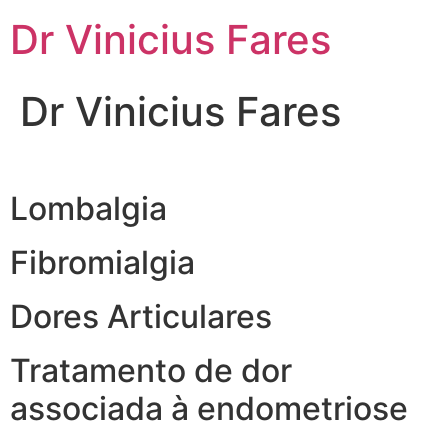
Ir
Dr Vinicius Fares
para
o
conteúdo
Dr Vinicius Fares
Lombalgia
Fibromialgia
Dores Articulares
Tratamento de dor
associada à endometriose