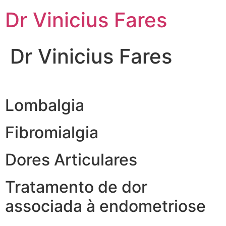
Ir
Dr Vinicius Fares
para
o
conteúdo
Dr Vinicius Fares
Lombalgia
Fibromialgia
Dores Articulares
Tratamento de dor
associada à endometriose