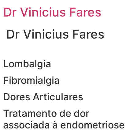
Ir
Dr Vinicius Fares
para
o
conteúdo
Dr Vinicius Fares
Lombalgia
Fibromialgia
Dores Articulares
Tratamento de dor
associada à endometriose