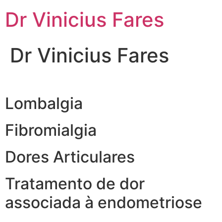
Ir
Dr Vinicius Fares
para
o
conteúdo
Dr Vinicius Fares
Lombalgia
Fibromialgia
Dores Articulares
Tratamento de dor
associada à endometriose