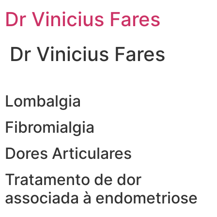
Ir
Dr Vinicius Fares
para
o
conteúdo
Dr Vinicius Fares
Lombalgia
Fibromialgia
Dores Articulares
Tratamento de dor
associada à endometriose